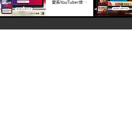
愛系YouTuber世良
サトシ様「メルマ
ガ登録用LP」制作