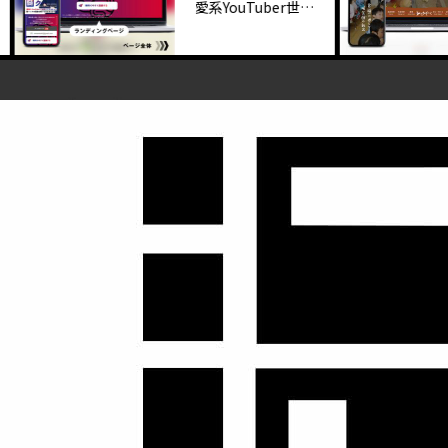
愛系YouTuber世良
サトシ様「メルマ
ガ登録用LP」制作