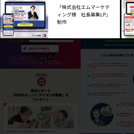
「株式会社エムマーケテ
ィング様 社長募集LP」
制作