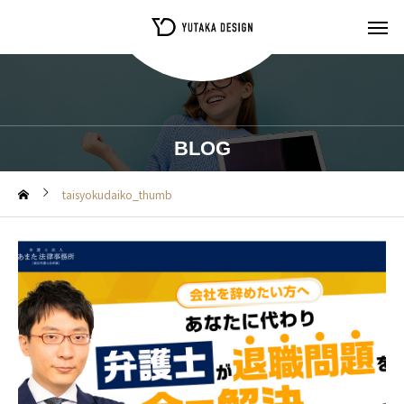
BLOG
taisyokudaiko_thumb