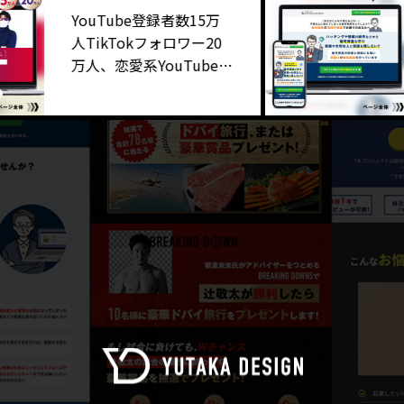
YouTube登録者数15万
弁護
人TikTokフォロワー20
律事
万人、恋愛系YouTuber
管理
世良サトシ様「メルマガ
登録用LP」制作