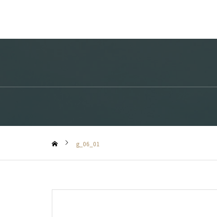
g_06_01