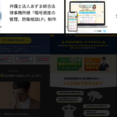
士法人あずま綜合法
「あまた
務所様「暗号資産の
シミュレー
、防衛相談LP」制作