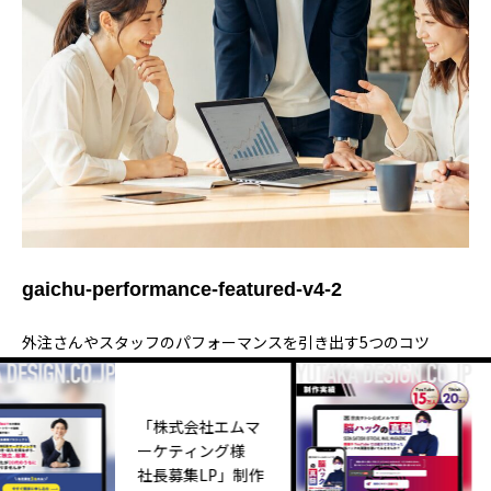
gaichu-performance-featured-v4-2
外注さんやスタッフのパフォーマンスを引き出す5つのコツ
Y
「株式会社エムマ
1
ーケティング様
ロ
社長募集LP」制作
愛