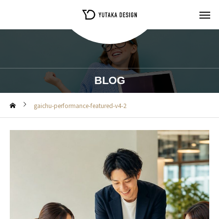
BLOG
gaichu-performance-featured-v4-2