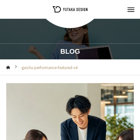
BLOG
gaichu-performance-featured-v4