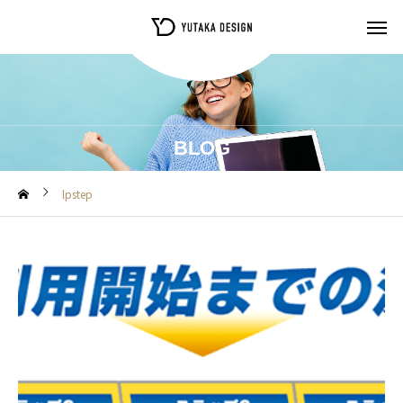
BLOG
lpstep