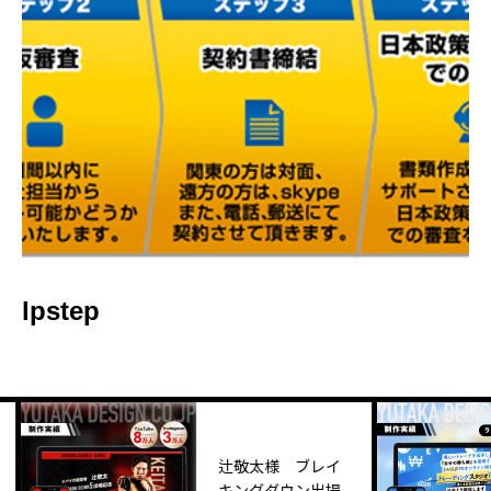
lpstep
辻敬太様 ブレイ
キングダウン出場