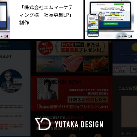
「株式会社エムマーケテ
弁護
ィング様 社長募集LP」
律事
制作
管理