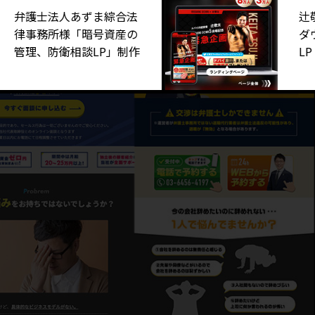
士法人あずま綜合法
辻敬太様 
務所様「暗号資産の
ダウン出場
、防衛相談LP」制作
LP