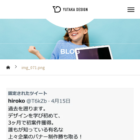
BLOG
img_071.png