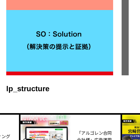
lp_structure
「アルゴレン合同
ング
会社様」広告運用